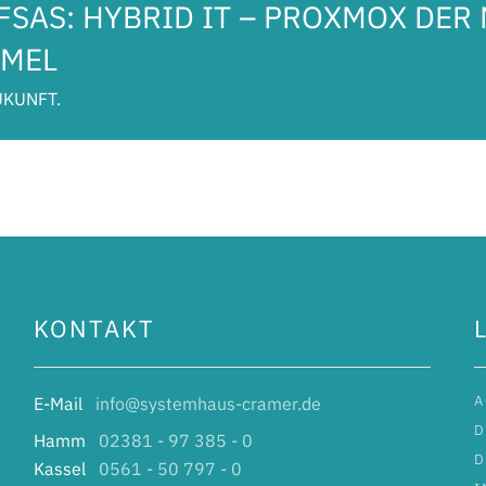
FSAS: HYBRID IT – PROXMOX DER
MMEL
UKUNFT.
KONTAKT
A
E-Mail
info@systemhaus-cramer.de
D
Hamm
02381 - 97 385 - 0
D
Kassel
0561 - 50 797 - 0