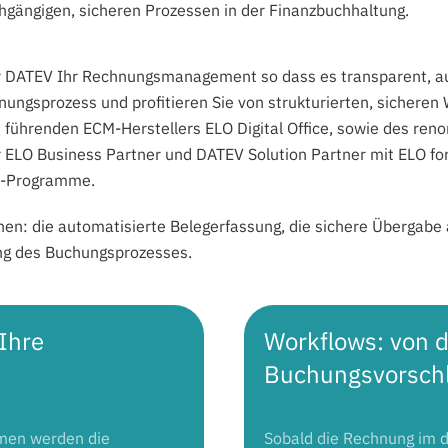
hgängigen, sicheren Prozessen in der Finanzbuchhaltung.
DATEV Ihr Rechnungsmanagement so dass es transparent, autom
hnungsprozess und profitieren Sie von strukturierten, sichere
 führenden ECM-Herstellers ELO Digital Office, sowie des ren
r ELO Business Partner und DATEV Solution Partner mit ELO fo
n-Programme.
ionen: die automatisierte Belegerfassung, die sichere Überga
ng des Buchungsprozesses.
Ihre
Workflows: von d
Buchungsvorsch
men werden die
Sobald die Rechnung im di