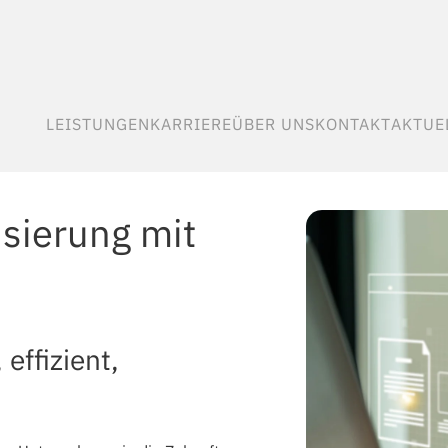
LEISTUNGEN
KARRIERE
ÜBER UNS
KONTAKT
AKTUE
(CURRENT)
(CURRENT)
(CURRENT)
(CURRENT)
(
sierung mit
effizient,