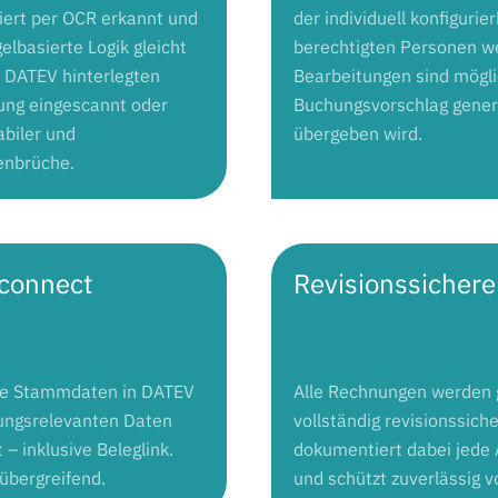
iert per OCR erkannt und
der individuell konfiguri
elbasierte Logik gleicht
berechtigten Personen w
n DATEV hinterlegten
Bearbeitungen sind möglic
ung eingescannt oder
Buchungsvorschlag gener
abiler und
übergeben wird.
enbrüche.
connect
Revisionssicher
 die Stammdaten in DATEV
Alle Rechnungen werden 
hungsrelevanten Daten
vollständig revisionssic
 inklusive Beleglink.
dokumentiert dabei jede 
übergreifend.
und schützt zuverlässig v