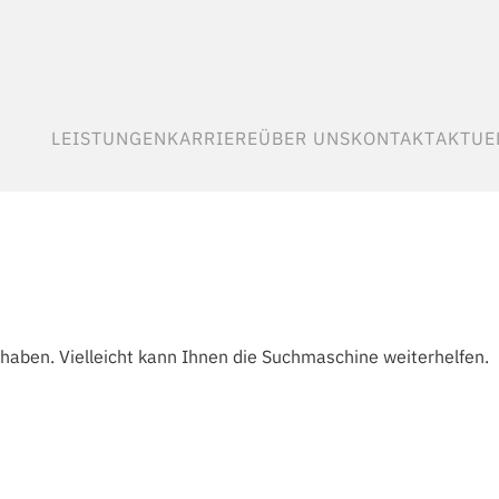
LEISTUNGEN
KARRIERE
ÜBER UNS
KONTAKT
AKTUE
(CURRENT)
(CURRENT)
(CURRENT)
(CURRENT)
(
 haben. Vielleicht kann Ihnen die Suchmaschine weiterhelfen.